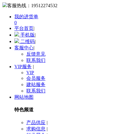
客服热线：
19512274532
我的进货单
0
平台首页
|
手机版
|
二维码
|
客服中心
|
反馈意见
联系我们
VIP服务
|
VIP
会员服务
建站服务
联系我们
网站地图
特色频道
产品供应
|
求购信息
|