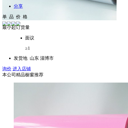
分享
单 品 价 格
最小起订货量
面议
≥1
发货地
山东 淄博市
询价
进入店铺
本公司精品橱窗推荐