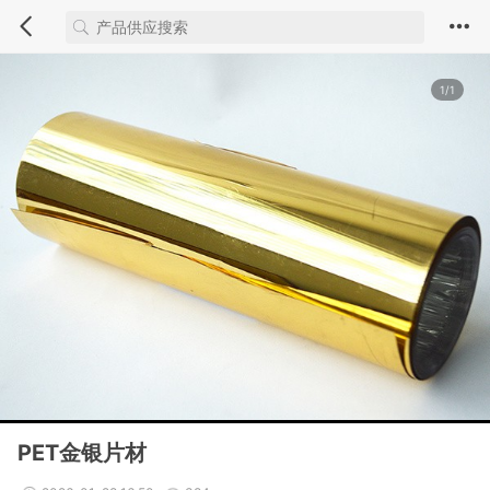
1/1
PET金银片材