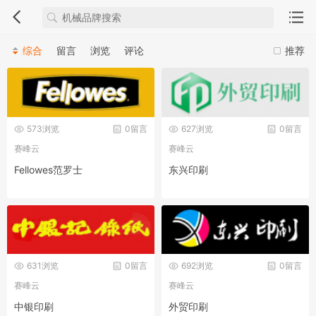
综合
留言
浏览
评论
推荐
573浏览
0留言
627浏览
0留言
赛峰云
赛峰云
Fellowes范罗士
东兴印刷
631浏览
0留言
692浏览
0留言
赛峰云
赛峰云
中银印刷
外贸印刷