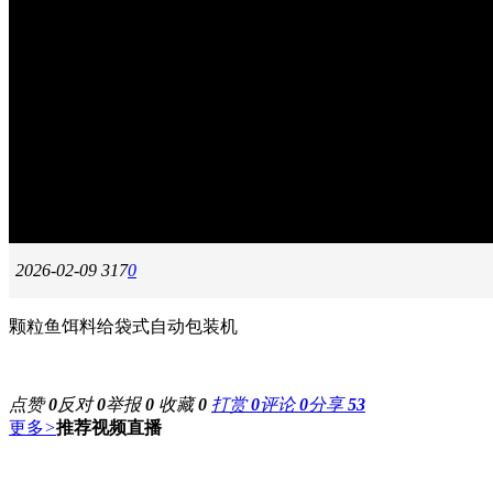
2026-02-09
317
0
颗粒鱼饵料给袋式自动包装机
点赞
0
反对
0
举报
0
收藏
0
打赏
0
评论
0
分享
53
更多
>
推荐视频直播