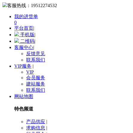
客服热线：
19512274532
我的进货单
0
平台首页
|
手机版
|
二维码
|
客服中心
|
反馈意见
联系我们
VIP服务
|
VIP
会员服务
建站服务
联系我们
网站地图
特色频道
产品供应
|
求购信息
|