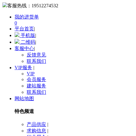
客服热线：
19512274532
我的进货单
0
平台首页
|
手机版
|
二维码
|
客服中心
|
反馈意见
联系我们
VIP服务
|
VIP
会员服务
建站服务
联系我们
网站地图
特色频道
产品供应
|
求购信息
|