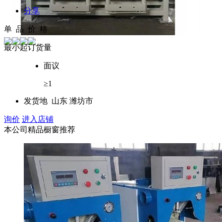
分享
单 品 价 格
最小起订货量
面议
≥1
发货地
山东 潍坊市
询价
进入店铺
本公司精品橱窗推荐