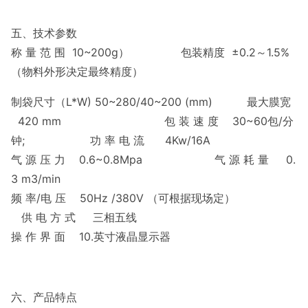
五、技术参数
称 量 范 围 10~200g） 包装精度 ±0.2～1.5%
（物料外形决定最终精度）
制袋尺寸（L*W) 50~280/40~200 (mm) 最大膜宽
420 mm 包 装 速 度 30~60包/分
钟; 功 率 电 流 4Kw/16A
气 源 压 力 0.6~0.8Mpa 气 源 耗 量 0.
3 m3/min
频 率/电 压 50Hz /380V （可根据现场定）
供 电 方 式 三相五线
操 作 界 面 10.英寸液晶显示器
六、产品特点