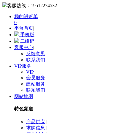
客服热线：
19512274532
我的进货单
0
平台首页
|
手机版
|
二维码
|
客服中心
|
反馈意见
联系我们
VIP服务
|
VIP
会员服务
建站服务
联系我们
网站地图
特色频道
产品供应
|
求购信息
|