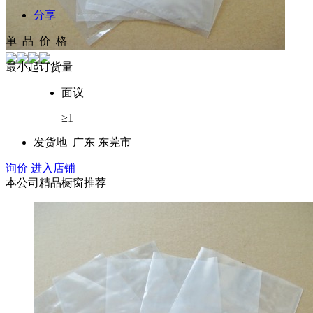
分享
单 品 价 格
最小起订货量
面议
≥1
发货地
广东 东莞市
询价
进入店铺
本公司精品橱窗推荐