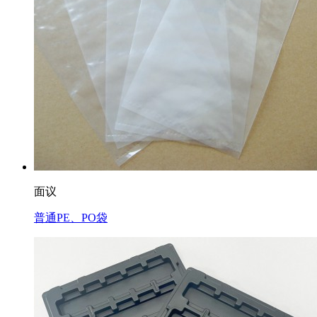
面议
普通PE、PO袋