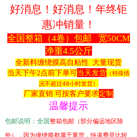
好消息！好消息！年终钜
惠冲销量！
全国整箱（4卷）包邮 宽50CM
净重4.5公斤
全新料缠绕膜高自粘性 大量现货
当天发货
当天下午2点前下单可
（特殊情
况不超过48小时发货）
定制
厂家直销 可按客户要求
温馨提示
包邮说明：全国
整箱包邮
（部分偏远地区除
外），
因为缠绕膜都属于重货，快递费是比较