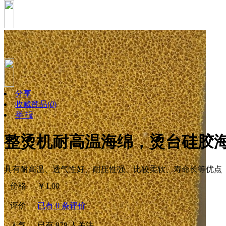
分享
收藏商品
(
0
)
举 报
整烫机耐高温海绵，烫台硅胶
具有耐高温、透气性好、耐压性强、比较柔软、寿命长等优点
价格
￥
1.00
评价
已有
0
条评价
人气
已有
978
人关注