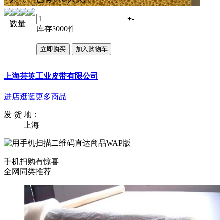
+
-
数量
库存
3000
件
上海芸英工业皮带有限公司
进店逛逛
更多商品
发 货 地：
上海
手机扫购有惊喜
全网同类推荐