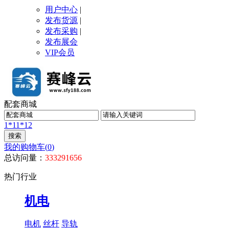
用户中心
|
发布货源
|
发布采购
|
发布展会
VIP会员
配套商城
1*1
1*12
我的购物车(
0
)
总访问量：
333291656
热门行业
机电
电机
丝杆
导轨