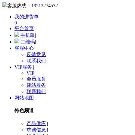
客服热线：
19512274532
我的进货单
0
平台首页
|
手机版
|
二维码
|
客服中心
|
反馈意见
联系我们
VIP服务
|
VIP
会员服务
建站服务
联系我们
网站地图
特色频道
产品供应
|
求购信息
|