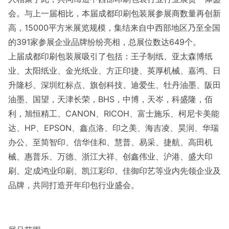
会。与上一届相比，本届成都印刷包装展参展商数量再创新
高，15000平方米展览规模，集结来自中西部地区乃至全国
的391家参展企业品牌纷纷亮相，总展位数达649个。
上届成都印刷包装展吸引了包括：王子制纸、亚太森博纸
业、太阳纸业、金光纸业、方正印捷、英厚机械、嘉鸿、日
升隆杉、深圳红标点、旗创科技、迪爱生、牡丹油墨、阪田
油墨、国望，天津长荣，BHS，中博，天岑，科盛隆，佰
利，旭恒精工、CANON、RICOH、富士施乐、柯尼卡美能
达、HP、EPSON、鑫点洛、印之美、海吉凌、昊润、华瑞
办公、至简智印、信华佳和、慧普、易采、捷航、高田机
械、惠普乐、万德、浙江大祥、创鑫伟业、沪港、盛大印
刷、定成鸿业印刷、凯江彩印、佳御印艺等业内先领企业及
品牌，共同打造开年印包行业盛会。