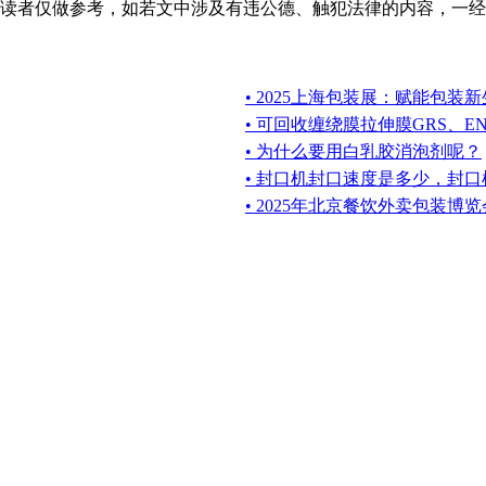
读者仅做参考，如若文中涉及有违公德、触犯法律的内容，一经
• 2025上海包装展：赋能包
• 可回收缠绕膜拉伸膜GRS、EN
• 为什么要用白乳胶消泡剂呢？
• 封口机封口速度是多少，封
• 2025年北京餐饮外卖包装博