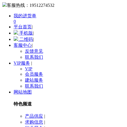
客服热线：
19512274532
我的进货单
0
平台首页
|
手机版
|
二维码
|
客服中心
|
反馈意见
联系我们
VIP服务
|
VIP
会员服务
建站服务
联系我们
网站地图
特色频道
产品供应
|
求购信息
|