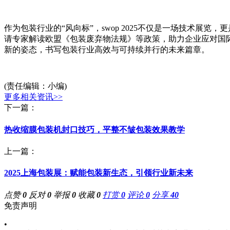
作为包装行业的“风向标”，swop 2025不仅是一场技术展
请专家解读欧盟《包装废弃物法规》等政策，助力企业应对国
新的姿态，书写包装行业高效与可持续并行的未来篇章。
(责任编辑：小编)
更多相关资讯>>
下一篇：
热收缩膜包装机封口技巧，平整不皱包装效果教学
上一篇：
2025上海包装展：赋能包装新生态，引领行业新未来
点赞
0
反对
0
举报
0
收藏
0
打赏
0
评论
0
分享
40
免责声明
•