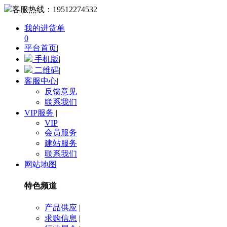
客服热线：
19512274532
我的进货单
0
平台首页
|
手机版
|
二维码
|
客服中心
|
反馈意见
联系我们
VIP服务
|
VIP
会员服务
建站服务
联系我们
网站地图
特色频道
产品供应
|
求购信息
|