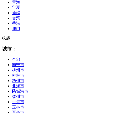
青海
宁夏
新疆
台湾
香港
澳门
收起
城市：
全部
南宁市
柳州市
桂林市
梧州市
北海市
防城港市
钦州市
贵港市
玉林市
百色市