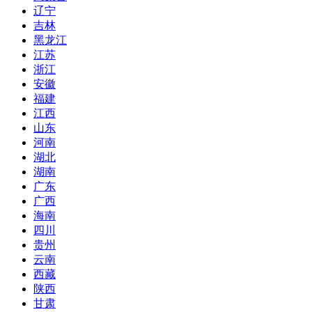
辽宁
吉林
黑龙江
江苏
浙江
安徽
福建
江西
山东
河南
湖北
湖南
广东
广西
海南
四川
贵州
云南
西藏
陕西
甘肃