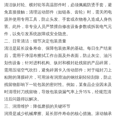
清洁纵封轮、横封轮等高温部件时，必须佩戴防烫手套，避
免直接接触；清理运动部件（如链条、齿轮）时，需关闭电
源并使用专用工具，防止头发、手套或衣物卷入造成人身伤
害。此外，非专业人员严禁擅自修改设备参数或拆装电气元
件，以免引发系统故障或安全隐患。
二、日常清洁：细节决定包装质量
清洁是延长设备寿命、保障包装效果的基础。每日生产结束
后，需用干净湿布擦拭工作台面及外表面，防止灰尘、油污
划伤设备；针对进料机构、纵封和横封处残留的产品碎屑，
需用压缩空气吹扫，避免碎屑卡入传动部件；对于端封刀上
粘附的薄膜碎片，可用涂有润滑油的钢丝刷轻轻刮除，防止
残留物影响下一轮包装的密封性。例如，某食品企业因未及
时清理封刀残留物，导致包装袋漏气率上升15%，经规范清
洁后问题得以解决。
三、润滑维护：降低磨损的关键环节
润滑是减少机械摩擦、延长部件寿命的核心措施。滚动轴承