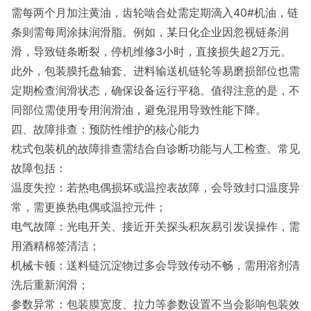
需每两个月加注黄油，齿轮啮合处需定期滴入40#机油，链
条则需每周涂抹润滑脂。例如，某日化企业因忽视链条润
滑，导致链条断裂，停机维修3小时，直接损失超2万元。
此外，包装膜托盘轴套、进料输送机链轮等易磨损部位也需
定期检查润滑状态，确保设备运行平稳。值得注意的是，不
同部位需使用专用润滑油，避免混用导致性能下降。
四、故障排查：预防性维护的核心能力
枕式包装机的故障排查需结合自诊断功能与人工检查。常见
故障包括：
温度失控：若热电偶损坏或温控表故障，会导致封口温度异
常，需更换热电偶或温控元件；
电气故障：光电开关、接近开关探头积灰易引发误操作，需
用酒精棉签清洁；
机械卡顿：送料链沉淀物过多会导致传动不畅，需用溶剂清
洗后重新润滑；
参数异常：包装膜宽度、拉力等参数设置不当会影响包装效