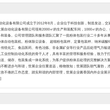
化设备有限公司成立于2012年8月，企业位于科技创新，制造发达，交
展自动化设备有限公司现有2000㎡的生产和装配车间，1000㎡的办公
备和装备。公司管理团队和服务团队汇聚了一批粉体包装行业二十多年从
粉体自动包装机、粉体除尘设备、 超细粉包装秤、定量包装秤、纳米碳酸
、传统化工、食品医药、有色冶炼、非金属矿业等行业产品后处理气力输
及工业控制自动化系统的骨干人才，具有丰富的管理和服务经验，致力于
输送、储存、包装集成一体化系统，为客户提供粉体后处理的完整解
的不断进步与和谐，世展企业任重道远，格物致知；世展团队朝气蓬勃，
孜孜不倦的工作态度、踏实和谐的内部管理，世展企业酱香国内外企业展
绍
]