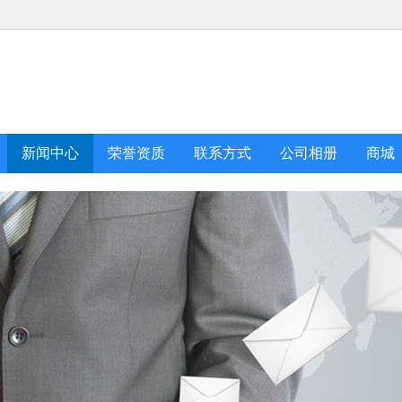
新闻中心
荣誉资质
联系方式
公司相册
商城