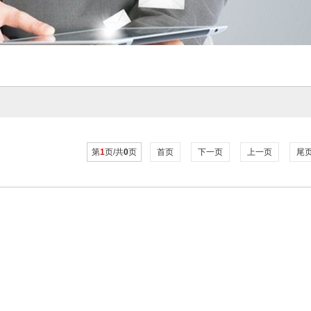
第
1
页/共
0
页
首页
下一页
上一页
尾