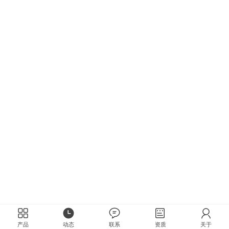
产品
动态
联系
资质
关于